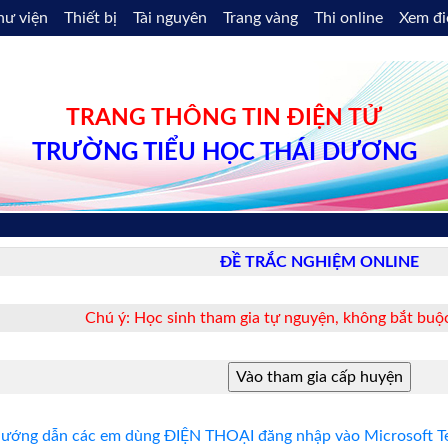
hư viện
Thiết bị
Tài nguyên
Trang vàng
Thi online
Xem đ
TRANG THÔNG TIN ĐIỆN TỬ
TRƯỜNG TIỂU HỌC THÁI DƯƠNG
ĐỀ TRẮC NGHIỆM ONLINE
Chú ý: Học sinh tham gia tự nguyện, không bắt buộc
ướng dẫn các em dùng ĐIỆN THOẠI đăng nhập vào Microsoft Te