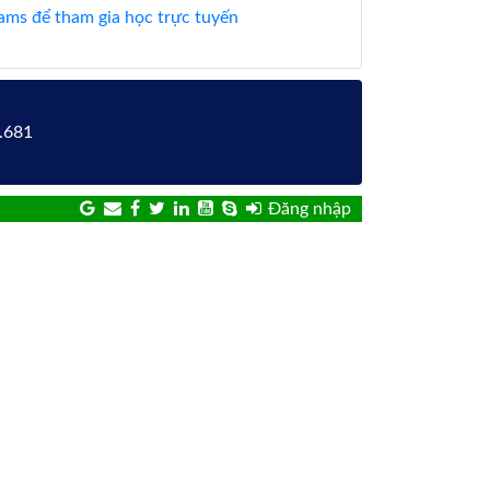
ms để tham gia học trực tuyến
6.681
Đăng nhập