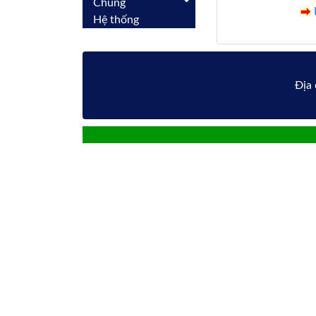
Chung
Hệ thống
Địa 