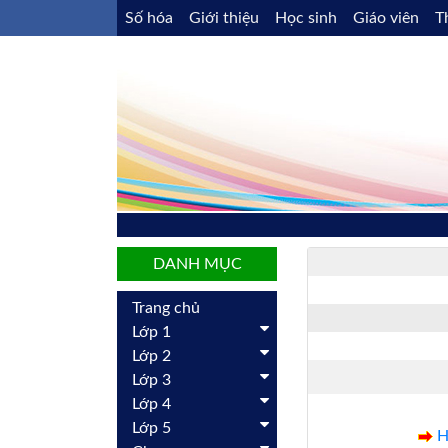
Số hóa
Giới thiệu
Học sinh
Giáo viên
T
DANH MỤC
Trang chủ
Lớp 1
Lớp 2
Lớp 3
Lớp 4
Lớp 5
H