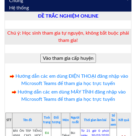
Chung
Hệ thống
ĐỀ TRẮC NGHIỆM ONLINE
Chú ý: Học sinh tham gia tự nguyện, không bắt buộc phải
tham gia!
Hướng dẫn các em dùng ĐIỆN THOẠI đăng nhập vào
Microsoft Teams để tham gia học trực tuyến
Hướng dẫn các em dùng MÁY TÍNH đăng nhập vào
Microsoft Teams để tham gia học trực tuyến
Số
Tình
Đối
Người
STT
Tên đề
Môn
Thời gian làm bài
lần
Kết quả
trạng
tượng
ra đề
xem
BÀI ÔN TẬP TIẾNG
Từ 21 giờ 0 phút
Đã
Bùi
ANH CHO HỌC
Tiếng
ngày 30/03/2020