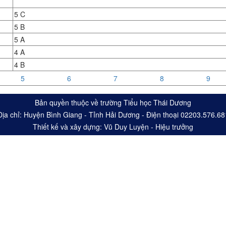
5 C
5 B
5 A
4 A
4 B
5
6
7
8
9
Bản quyền thuộc về trường Tiểu học Thái Dương
Địa chỉ: Huyện Bình Giang - Tỉnh Hải Dương - Điện thoại 02203.576.68
Thiết kế và xây dựng: Vũ Duy Luyện - Hiệu trưởng