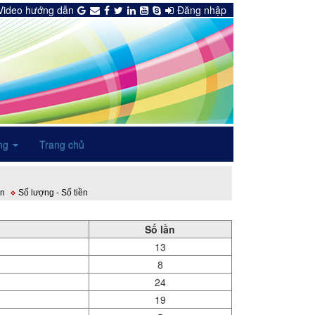
Video hướng dẫn
Đăng nhập
ng
Trang chủ
n
Số lượng - Số tiền
Số lần
13
8
24
19