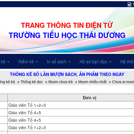
TRANG THÔNG TIN ĐIỆN TỬ
TRƯỜNG TIỂU HỌC THÁI DƯƠNG
 kê
Kiểm kê
In sổ sách
Hồ sơ bạn đọc
Hệ thố
THỐNG KÊ SỐ LẦN MƯỢN SÁCH, ẤN PHẨM THEO NGÀY
ng kê trả
Thống kê đọc
Mượn chưa trả
Mượn nhiều nhất
Chưa ai mượ
Đơn vị
Giáo viên Tổ 1+2+3
Giáo viên Tổ 4+5
Giáo viên Tổ 4+5
Giáo viên Tổ 1+2+3