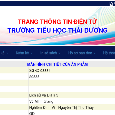
TRANG THÔNG TIN ĐIỆN TỬ
TRƯỜNG TIỂU HỌC THÁI DƯƠNG
 kê
Kiểm kê
In sổ sách
Hồ sơ bạn đọc
Hệ thố
MÀN HÌNH CHI TIẾT CỦA ẤN PHẨM
SGKC-03334
20535
Lịch sử và Địa lí 5
Vũ Minh Giang
Nghiêm Đình Vì - Nguyễn Thị Thu Thủy
GD