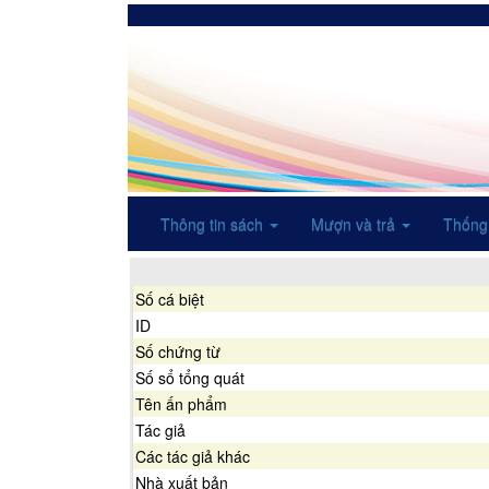
Thông tin sách
Mượn và trả
Thống
Số cá biệt
ID
Số chứng từ
Số sổ tổng quát
Tên ấn phẩm
Tác giả
Các tác giả khác
Nhà xuất bản