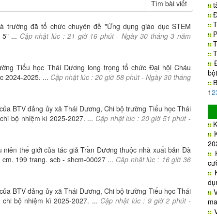
t
Đ
T
à trường đã tổ chức chuyên đề "Ứng dụng giáo dục STEM
P
5" ...
Cập nhật lúc :
21
giờ
16
phút -
Ngày
30
tháng
3
năm
T
T
rường Tiểu học Thái Dương long trọng tổ chức Đại hội Cháu
bộ
 2024-2025. ...
Cập nhật lúc :
20
giờ
58
phút -
Ngày
30
tháng
B
1
2
 của BTV đảng ủy xã Thái Dương, Chi bộ trường Tiểu học Thái
 chi bộ nhiệm kì 2025-2027. ...
Cập nhật lúc :
20
giờ
51
phút -
K
20
u niên thế giới của tác giả Trần Đương thuộc nhà xuất bản Đà
cm. 199 trang. scb - shcm-00027 ...
Cập nhật lúc :
16
giờ
36
cư
dụ
 của BTV đảng ủy xã Thái Dương, Chi bộ trường Tiểu học Thái
 chi bộ nhiệm kì 2025-2027. ...
Cập nhật lúc :
9
giờ
2
phút -
ma