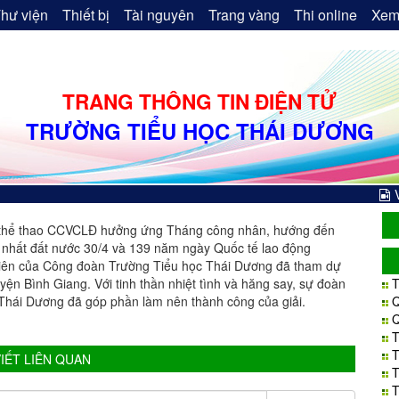
hư viện
Thiết bị
Tài nguyên
Trang vàng
Thi online
Xem
TRANG THÔNG TIN ĐIỆN TỬ
TRƯỜNG TIỂU HỌC THÁI DƯƠNG
 thể thao CCVCLĐ hưởng ứng Tháng công nhân, hướng đến
 nhất đất nước 30/4 và 139 năm ngày Quốc tế lao động
 viên của Công đoàn Trường Tiểu học Thái Dương đã tham dự
yện Bình Giang. Với tinh thần nhiệt tình và hăng say, sự đoàn
T
 Thái Dương đã góp phần làm nên thành công của giải.
Q
Q
T
T
VIẾT LIÊN QUAN
T
T