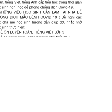
n, tiếng Việt, tiếng Anh cấp tiểu học trong thời gian
c sinh nghỉ học để phòng chống dịch Covid-19.
NHỮNG VIỆC HỌC SINH CẦN LÀM TẠI NHÀ ĐỂ
ÒNG DỊCH MẮC BỆNH COVID 19 ( Đề nghị các
c cha mẹ học sinh hướng dẫn giúp đỡ, nhắc nhở
c sinh thực hiện)
Ề ÔN LUYỆN TOÁN, TIẾNG VIỆT LỚP 5
ề ôn luyện môn Trạng nguyên nhỏ tuổi lớp 5
ề ôn luyện môn Toán tuổi thơ lớp 4
ề ôn luyện môn Tiếng Việt cho học sinh lớp 3
ề ôn luyện môn toán cho học sinh lớp 3
ề ôn luyện toán và Tiếng việt lớp 4
ề ôn luyện toán và Tiếng việt lớp 1
ề ôn luyện toán và Tiếng việt lớp 2
3
4
5
6
7