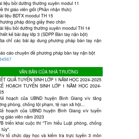
ài liệu bồi dưỡng thường xuyên modul 11
ề thi giáo viên giỏi (Phần nhận thức)
ài liệu BDTX moodul TH 15
hương pháp đóng giấy theo chân
ài liệu bồi dưỡng thường xuyên moodul TH 14
hiết kế bài dạy lớp 3 (SDPP Bàn tay nặn bột)
Địa chỉ các bài áp dung phương pháp bàn tay nặn
t
áo cáo chuyên đề phương pháp bàn tay nặn bột
3
4
5
6
7
VĂN BẢN CỦA NHÀ TRƯỜNG
ẾT QUẢ TUYỂN SINH LỚP 1 NĂM HỌC 2024-2025
KẾ HOẠCH TUYỂN SINH LỚP 1 NĂM HỌC 2024-
25
Kế hoạch của UBND huyện Bình Giang v/v tăng
ờng phòng, chống tội phạm, tệ nạn xã hội...
Kế hoạch của UBND huyện Bình Giang v/v tuyển
ng giáo viên năm 2023
VB triển khai cuộc thi "Tìm hiểu Luật phòng, chống
 túy".
V/v tổ chức dạy học và kiểm tra trực tuyến 3 môn