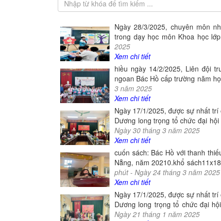
Ngày 28/3/2025, chuyên môn nh
trong dạy học môn Khoa học lớp 
2025
Xem chi tiết
hiều ngày 14/2/2025, Liên đội t
ngoan Bác Hồ cấp trường năm học
3
năm
2025
Xem chi tiết
Ngày 17/1/2025, được sự nhất trí
Dương long trọng tổ chức đại hội
Ngày
30
tháng
3
năm
2025
Xem chi tiết
cuốn sách: Bác Hồ với thanh thiế
Nẵng, năm 20210.khổ sách11x18 
phút -
Ngày
24
tháng
3
năm
2025
Xem chi tiết
Ngày 17/1/2025, được sự nhất trí
Dương long trọng tổ chức đại hội
Ngày
21
tháng
1
năm
2025