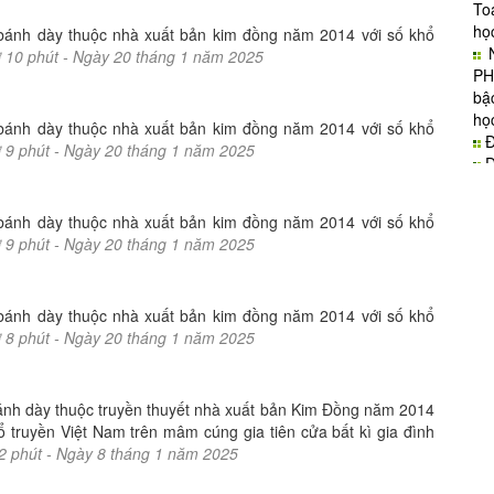
Toá
họ
-bánh dày thuộc nhà xuất bản kim đồng năm 2014 với số khổ
ờ
10
phút -
Ngày
20
tháng
1
năm
2025
PH
bậ
họ
-bánh dày thuộc nhà xuất bản kim đồng năm 2014 với số khổ
Đ
ờ
9
phút -
Ngày
20
tháng
1
năm
2025
Đ
Đ
Đ
-bánh dày thuộc nhà xuất bản kim đồng năm 2014 với số khổ
Đ
ờ
9
phút -
Ngày
20
tháng
1
năm
2025
Đ
Đ
Đ
-bánh dày thuộc nhà xuất bản kim đồng năm 2014 với số khổ
1
2
ờ
8
phút -
Ngày
20
tháng
1
năm
2025
ánh dày thuộc truyền thuyết nhà xuất bản Kim Đồng năm 2014
ổ truyền Việt Nam trên mâm cúng gia tiên cửa bất kì gia đình
2
phút -
Ngày
8
tháng
1
năm
2025