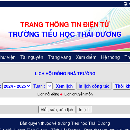
TRANG THÔNG TIN ĐIỆN TỬ
TRƯỜNG TIỂU HỌC THÁI DƯƠNG
hư viện
Tài nguyên
Trang vàng
Xem điểm
Hệ thống
Th
LỊCH HỘI ĐỒNG NHÀ TRƯỜNG
:
Tuần :
Lịch hội đồng
Lịch chuyên môn
Bản quyền thuộc về trường Tiểu học Thái Dương