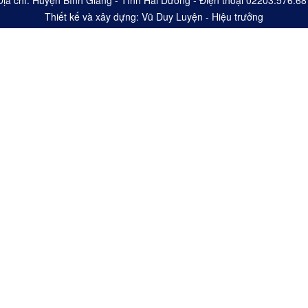
Địa chỉ: Huyện Bình Giang - Tỉnh Hải Dương - Điện thoại 02203.576.68
Thiết kế và xây dựng: Vũ Duy Luyện - Hiệu trưởng