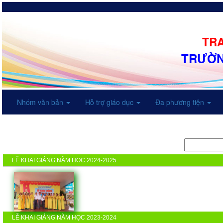
TRA
TRƯỜN
Nhóm văn bản
Hỗ trợ giáo dục
Đa phương tiện
LỄ KHAI GIẢNG NĂM HỌC 2024-2025
LỄ KHAI GIẢNG NĂM HỌC 2023-2024