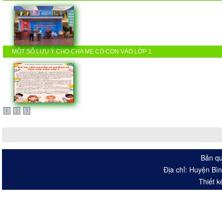
MỘT SỐ LƯU Ý CHO CHA MẸ CÓ CON VÀO LỚP 1
1
2
3
Bản qu
Địa chỉ: Huyện Bì
Thiết k